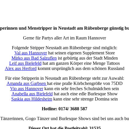
pperinnen und Menstripper in Neustadt am Rübenberge günstig b
Gerne für Partys aller Art im Raum Hannover
Folgende Stripper Neustadt am Rübenberge sind möglich:
Val aus Hannover
hat seinen eigenen Supplement Store
Mirko aus Bad Salzuflen
ist gebürtig aus der Stadt Minden
Leif aus Bielefeld
hat am ganzen Körper eine Menge Tattoos
Alex aus Herford
kommt ursprünglich aus dem schönen Russland
Für eine Stripperin in Neustadt am Rübenberge steht zur Auwahl:
Amanda aus Garbsen
hat eine pralle Körbchengröße von 75DD
Vio aus Hannover
kann ein sehr freches Schulmädchen sein
Anabella aus Bielefeld
hat auch eine edle Burlesque Show
Saskia aus Hildesheim
kann eine sehr strenge Domina sein
Hotline: 0174/ 3688 587
Tänzerinnen, Gogo Tänzer und Burlesque Shows sind bei uns auch bu
Dieser Ort hat die Postleitzahl: 31535