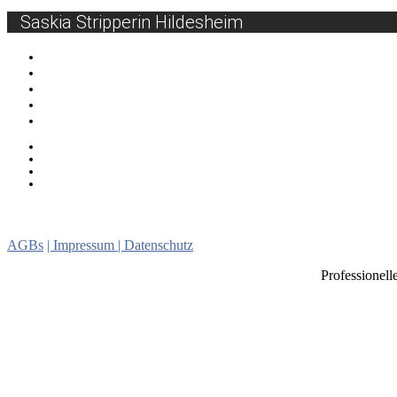
Saskia Stripperin Hildesheim
Gogos buchen
Sexy Car Wash
Lebendes Buffet
Burlesque Shows
Oben Ohne Bedienung
Gemeinde Hüllhorst energieautark machen
Vize-Bundesvorsitzende sieht FDP als „Anwalt der Fleißigen“ 
Feuersalamander sollen bleiben
Doppelkonzert in der Kirche Schnathorst
Lebendes Bu
Gogo
Girlstrip
Burlesque
Dildoshow
Stripp
Ostwestfalen Lippe
Sexy Car Wash
AGBs
| Impressum
| Datenschutz
Professionell