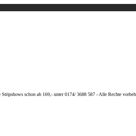
im Aufwind
Niedersachsen
ffet
Menstrip
Nordrhein Westfa
erinnen
Striptänzer
e Stripshows schon ab 169,- unter 0174/ 3688 587 - Alle Rechte vorbe