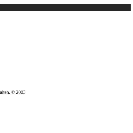
Oben Ohne Bedienung
NRW
len
halten. © 2003