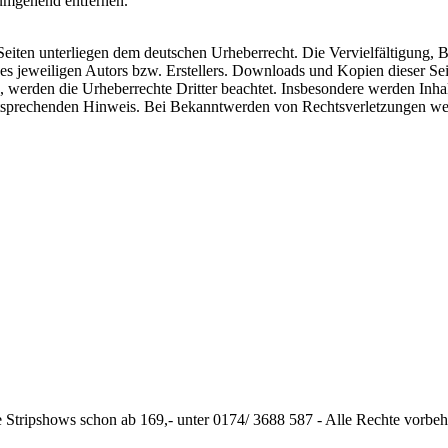
umgehend entfernen.
n Seiten unterliegen dem deutschen Urheberrecht. Die Vervielfältigung,
 jeweiligen Autors bzw. Erstellers. Downloads und Kopien dieser Seite
n, werden die Urheberrechte Dritter beachtet. Insbesondere werden Inhal
tsprechenden Hinweis. Bei Bekanntwerden von Rechtsverletzungen wer
Niedersachsen
ffet
Menstrip
Nordrhein Westfa
erinnen
Striptänzer
e Stripshows schon ab 169,- unter 0174/ 3688 587 - Alle Rechte vorbe