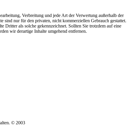
 Bearbeitung, Verbreitung und jede Art der Verwertung außerhalb der
 sind nur für den privaten, nicht kommerziellen Gebrauch gestattet.
te Dritter als solche gekennzeichnet. Sollten Sie trotzdem auf eine
den wir derartige Inhalte umgehend entfernen.
Oben Ohne Bedienung
NRW
len
halten. © 2003