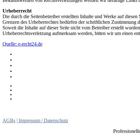
Bekanntwerden von Rechtsverletzungen werden wir derartige Links 
Urheberrecht
Die durch die Seitenbetreiber erstellten Inhalte und Werke auf diese
Grenzen des Urheberrechtes bedürfen der schriftlichen Zustimmung des
Soweit die Inhalte auf dieser Seite nicht vom Betreiber erstellt wurde
Urheberrechtsverletzung aufmerksam werden, bitten wir um einen en
Quelle: e-recht24.de
Gogos buchen
Sexy Car Wash
Lebendes Buffet
Burlesque Shows
Oben Ohne Bedienung
Ein Besuch im Motorrad-Museum in Ahlsen
Im Dachdecker-Land: Sind wir reformunfähig?
Bünde: Junge (12) nach Traktorunfall verstorben
Kanzlertausch? Wüst wartet entspannt ab
Lebendes Bu
Gogo
Girlstrip
Burlesque
Dildoshow
Stripp
Ostwestfalen Lippe
Sexy Car Wash
AGBs
| Impressum
| Datenschutz
Professionell