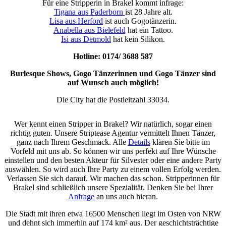
Für eine Stripperin in Brakel kommt infrage:
Tigana aus Paderborn
ist 28 Jahre alt.
Lisa aus Herford
ist auch Gogotänzerin.
Anabella aus Bielefeld
hat ein Tattoo.
Isi aus Detmold
hat kein Silikon.
Hotline: 0174/ 3688 587
Burlesque Shows, Gogo Tänzerinnen und Gogo Tänzer sind
auf Wunsch auch möglich!
Die City hat die Postleitzahl
33034
.
Wer kennt einen Stripper in Brakel? Wir natürlich, sogar einen
richtig guten. Unsere Striptease Agentur vermittelt Ihnen Tänzer,
ganz nach Ihrem Geschmack. Alle
Details
klären Sie bitte im
Vorfeld mit uns ab. So können wir uns perfekt auf Ihre Wünsche
einstellen und den besten Akteur für Silvester oder eine andere Party
auswählen. So wird auch Ihre Party zu einem vollen Erfolg werden.
Verlassen Sie sich darauf. Wir machen das schon. Stripperinnen für
Brakel sind schließlich unsere Spezialität. Denken Sie bei Ihrer
Anfrage
an uns auch hieran.
Die Stadt mit ihren etwa 16500 Menschen liegt im Osten von NRW
und dehnt sich immerhin auf 174 km² aus. Der geschichtsträchtige